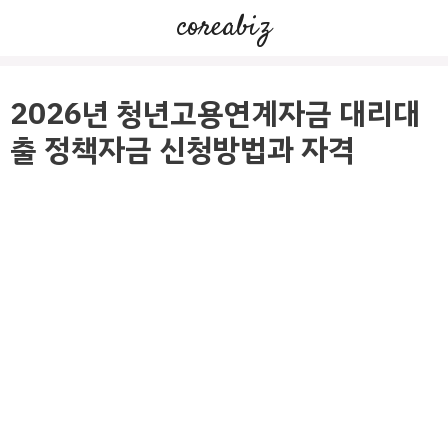
컨
coreabiz
텐
츠
로
2026년 청년고용연계자금 대리대
건
출 정책자금 신청방법과 자격
너
뛰
기