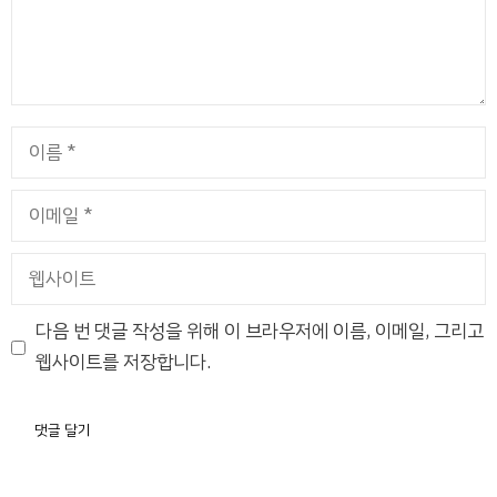
이
름
이
메
일
웹
사
이
다음 번 댓글 작성을 위해 이 브라우저에 이름, 이메일, 그리고
트
웹사이트를 저장합니다.