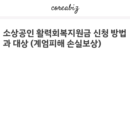
컨
coreabiz
텐
츠
로
소상공인 활력회복지원금 신청 방법
건
과 대상 (계엄피해 손실보상)
너
뛰
기