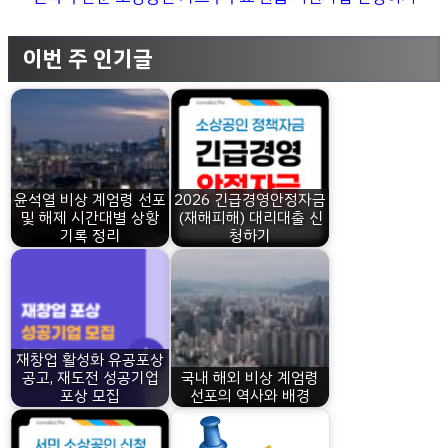
이번 주 인기글
윤석열 비상 계엄령 선포
2026 긴급경영안정자금
및 해제 시간대별 상황
(재해피해) 대리대출 신
기록 정리
청하기
재창업 활성화 유공포상
공고, 재도전 성공기업
국내 해외 비상 계엄령
포상 모집
선포의 역사와 배경