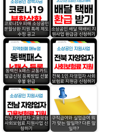
코로나19 피해 소상공인
분할상환 지원 특례 제도
소상공인 배달 택배비 지
수정 공고
원사업 환급금 신청하기
동백전 k패스 교통카드
발급신청 등록방법 선불
전북 1인 자영업자 사회
후불 환급
보험료 지원금 신청하기
전남 자영업자 고용보험
구직급여와 실업급여 뭐
사회보험료 지원사업 신
가 맞는 말일까? 다른 말
청하기
일까?