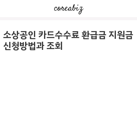
컨
coreabiz
텐
츠
로
소상공인 카드수수료 환급금 지원금
건
신청방법과 조회
너
뛰
기