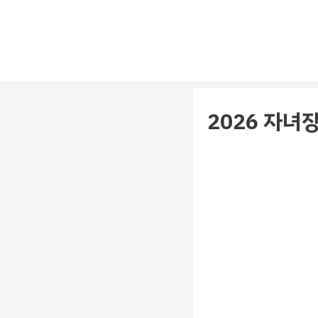
컨
텐
츠
로
건
너
2026 자녀
뛰
기