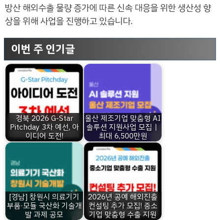
방산 해외수출 물량 증가에 따른 신속 대응을 위한 생산성 향
상을 위해 사업을 진행하고 있습니다.
이번 주 인기글
경북 2026 G-Star
울산 제조기업 맞춤형 AI
Pitchday 3차 예선, 아
솔루션 지원사업 모집｜
이디어 도전!
최대 6,500만원
[경남] 창원시 의료기기
2026년 공예 해외진출
부품·모듈 국산화 기술개
컨설팅 추가 모집! 중소
발 과제 공모
기업 맞춤형 수출 지원