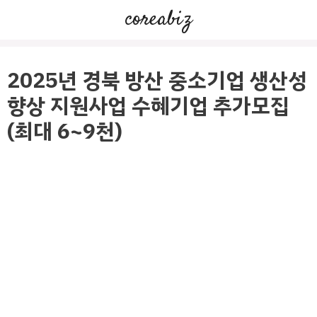
컨
coreabiz
텐
츠
로
2025년 경북 방산 중소기업 생산성
건
향상 지원사업 수혜기업 추가모집
너
(최대 6~9천)
뛰
기