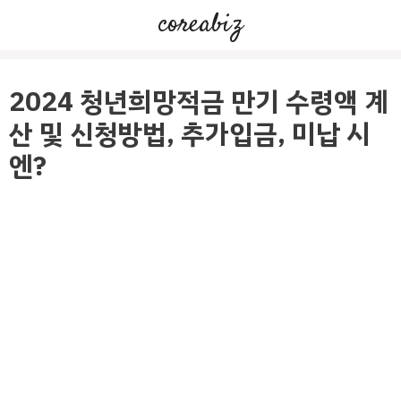
컨
coreabiz
텐
츠
로
2024 청년희망적금 만기 수령액 계
건
산 및 신청방법, 추가입금, 미납 시
너
엔?
뛰
기