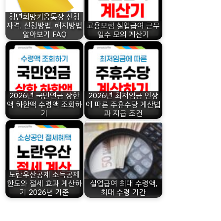
청년희망키움통장 신청
자격, 신청방법, 해지방법
고용보험 실업급여 근무
알아보기 FAQ
일수 모의 계산기
2026년 국민연금 상한
2026년 최저임금 인상
액 하한액 수령액 조회하
에 따른 주휴수당 계산법
기
과 지급 조건
노란우산공제 소득공제
한도와 절세 효과 계산하
실업급여 최대 수령액,
기 2026년 기준
최대 수령 기간