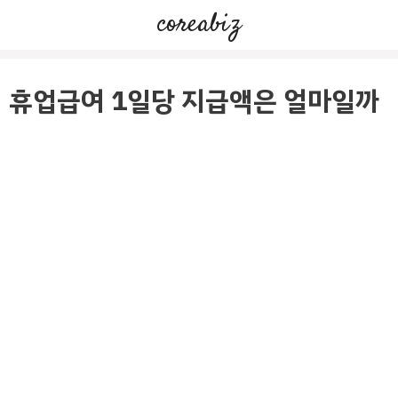
컨
coreabiz
텐
츠
로
휴업급여 1일당 지급액은 얼마일까
건
너
뛰
기