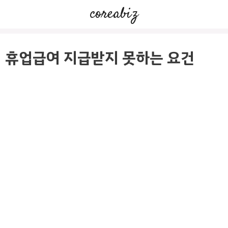
컨
coreabiz
텐
츠
로
휴업급여 지급받지 못하는 요건
건
너
뛰
기