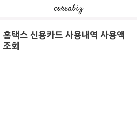
컨
coreabiz
텐
츠
로
홈택스 신용카드 사용내역 사용액
건
조회
너
뛰
기