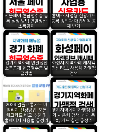
서울페이 현금영수증 등
홈택스 사업용 신용카드
록 설정 방법 연말정산
등록 방법과 매입세액 공
소득공제
제 받기
경기지역화폐 연말정산
화성시 지역화폐 캐시백
소득공제 현금영수증 발
인센티브, 사용처 가맹점
급방법
검색
2023 알뜰교통카드 마
일리지 신청방법, 모든
경기지역화폐 가맹점 찾
체크카드 비교 추천 및
기 사용처 검색, 신청 등
홈페이지 사용법 총정리
록, 카드 충전 총정리