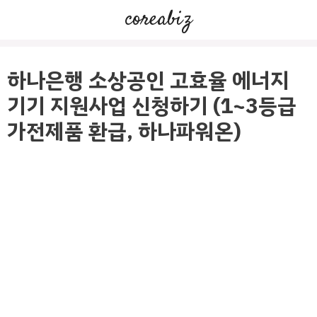
컨
coreabiz
텐
츠
로
하나은행 소상공인 고효율 에너지
건
기기 지원사업 신청하기 (1~3등급
너
가전제품 환급, 하나파워온)
뛰
기