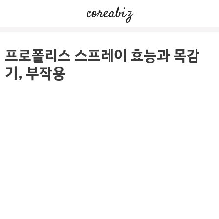
컨
coreabiz
텐
츠
로
프로폴리스 스프레이 효능과 목감
건
기, 부작용
너
뛰
기