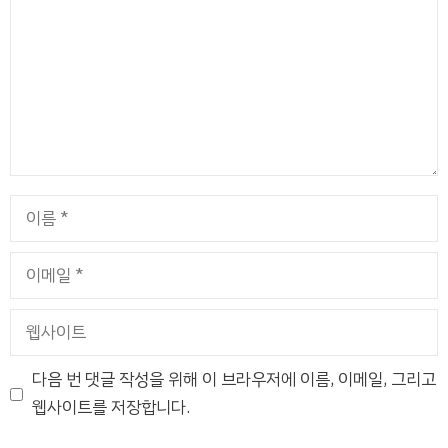
이
름
이
메
일
웹
사
이
다음 번 댓글 작성을 위해 이 브라우저에 이름, 이메일, 그리고
트
웹사이트를 저장합니다.