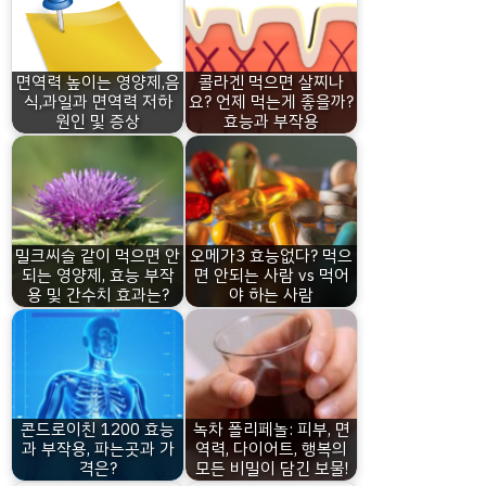
면역력 높이는 영양제,음
콜라겐 먹으면 살찌나
식,과일과 면역력 저하
요? 언제 먹는게 좋을까?
원인 및 증상
효능과 부작용
밀크씨슬 같이 먹으면 안
오메가3 효능없다? 먹으
되는 영양제, 효능 부작
면 안되는 사람 vs 먹어
용 및 간수치 효과는?
야 하는 사람
콘드로이친 1200 효능
녹차 폴리페놀: 피부, 면
과 부작용, 파는곳과 가
역력, 다이어트, 행복의
격은?
모든 비밀이 담긴 보물!