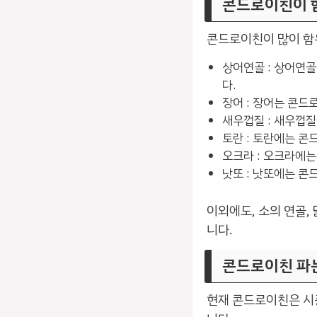
콘드로이친이 
콘드로이친이 많이 함
상어연골 : 상어연
다.
장어 : 장어는 콘
새우껍질 : 새우껍
토란 : 토란에는 
오크라 : 오크라에
낫또 : 낫또에는 콘
이외에도, 소의 연골,
니다.
콘드로이친 파는
현재 콘드로이친은 시