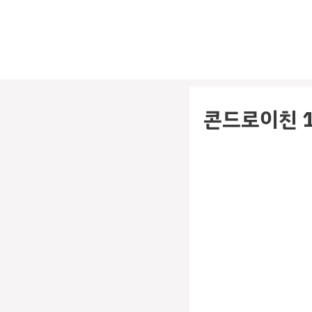
컨
텐
츠
로
건
너
콘드로이친 1
뛰
기