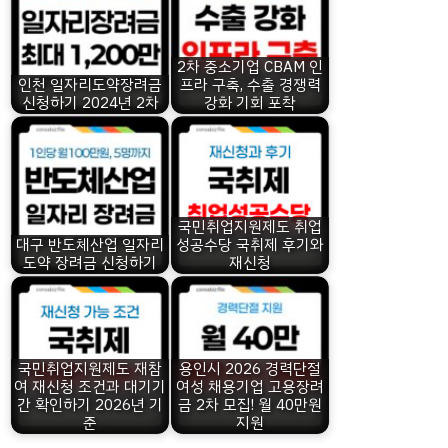
2차 중소기업 CBAM 인
인천 일자리도약장려금
프라 구축, 수출 경쟁력
신청하기 2024년 2차
강화 기회 포착
국민취업지원제도 취업
대구 반도체산업 일자리
성공수당 국취제 후기와
도약 장려금 신청하기
재신청
국민취업지원제도 재참
용인시 2026 경력단절
여 재신청 조건과 대기기
여성 채용기업 고용장려
간 확인하기 2026년 기
금 2차 모집! 월 40만원
준
지원