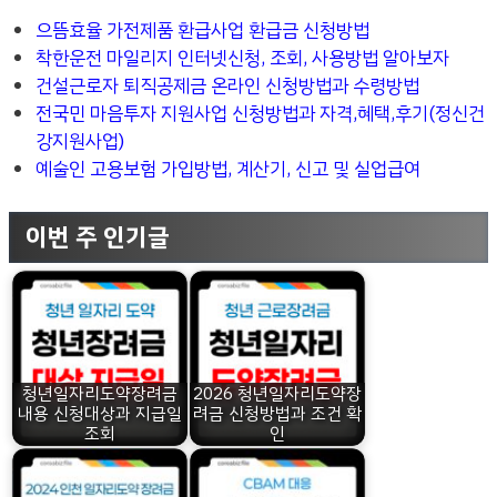
으뜸효율 가전제품 환급사업 환급금 신청방법
착한운전 마일리지 인터넷신청, 조회, 사용방법 알아보자
건설근로자 퇴직공제금 온라인 신청방법과 수령방법
전국민 마음투자 지원사업 신청방법과 자격,혜택,후기(정신건
강지원사업)
예술인 고용보험 가입방법, 계산기, 신고 및 실업급여
이번 주 인기글
청년일자리도약장려금
2026 청년일자리도약장
내용 신청대상과 지급일
려금 신청방법과 조건 확
조회
인