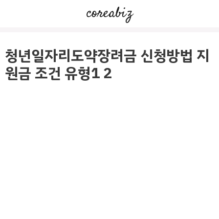
컨
coreabiz
텐
츠
로
청년일자리도약장려금 신청방법 지
건
원금 조건 유형1 2
너
뛰
기