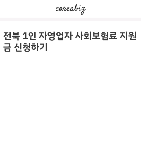
컨
coreabiz
텐
츠
로
전북 1인 자영업자 사회보험료 지원
건
금 신청하기
너
뛰
기