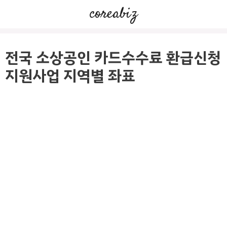
컨
coreabiz
텐
츠
로
전국 소상공인 카드수수료 환급신청
건
지원사업 지역별 좌표
너
뛰
기