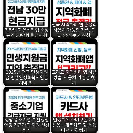
전국 지역화폐 앱 총정리
전라남도 음식점업 소상
사용처 가맹점 검색, 등
공인 30만원 현금지원
록 (소비쿠폰 신청)
2025년 전국 민생지원
그리고 지역화폐 앱 사용
금 민생안정회복지원금
방법, 사용처 가맹점 찾
지역별…
기
경남 중소기업 특별경영
민생회복 소비쿠폰 2차
안정 긴급자금 지원 신청
신용・체크카드 및 은행
하기
에서 신청하기