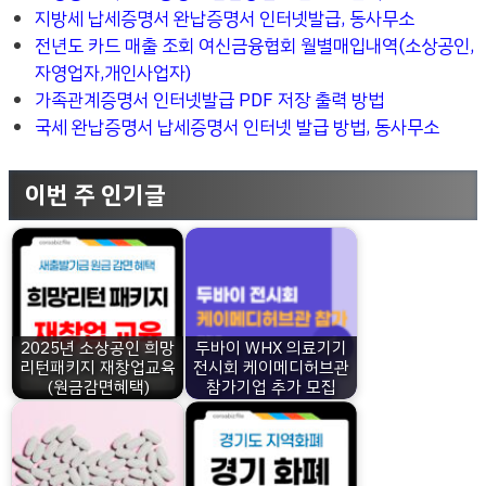
지방세 납세증명서 완납증명서 인터넷발급, 동사무소
전년도 카드 매출 조회 여신금융협회 월별매입내역(소상공인,
자영업자,개인사업자)
가족관계증명서 인터넷발급 PDF 저장 출력 방법
국세 완납증명서 납세증명서 인터넷 발급 방법, 동사무소
이번 주 인기글
2025년 소상공인 희망
두바이 WHX 의료기기
리턴패키지 재창업교육
전시회 케이메디허브관
(원금감면혜택)
참가기업 추가 모집