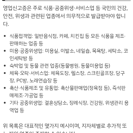
영업신고증은 주로 식품·공중위생·서비스업 등 국민의 건강,
안전, 위생과 관련된 업종에서 의무적으로 발급받아야 합니
다.
식품접객업: 일반음식점, 카페, 치킨집 등 모든 식품을 제조·
판매하는 업종 등
미용·공중위생업: 미용실, 이발소, 네일숍, 목욕탕, 세탁소, 코
인세탁방 등
숙박업 및 동물 관련 업종(동물병원, 동물미용업 등)
체육·오락·서비스업: 체육도장, 헬스장, 스크린골프장, 당구
장, PC방, 노래연습장 등
축산·식품제조 및 유통업: 축산물판매업(정육점 등), 즉석판
매제조·가공업 등
기타 공중위생업: 결혼상담소, 장례식장, 건강원, 위생관리 용
역업 등
위 목록은 대표적인 몇가지 예시이며, 지자체별로 추가적 또