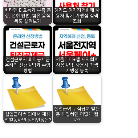
비타민 E 효능과 부족 증
경기도 경기지역화폐 사
상, 섭취 방법, 함유 음식
용처 찾기 가맹점 검색
목록 살펴보기
조회
건설근로자 퇴직공제금
서울페이+앱 지역화폐
온라인 신청방법과 수령
사용방법, 사용처 검색
방법
가맹점 등록
실업급여 구직급여 받는
실업급여 해외에서 재취
중 취업하면 어떻게 될
업활동하면 실업인정은?
까?