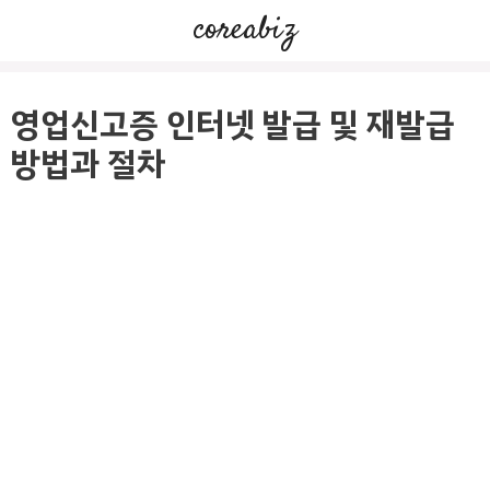
컨
coreabiz
텐
츠
로
영업신고증 인터넷 발급 및 재발급
건
방법과 절차
너
뛰
기