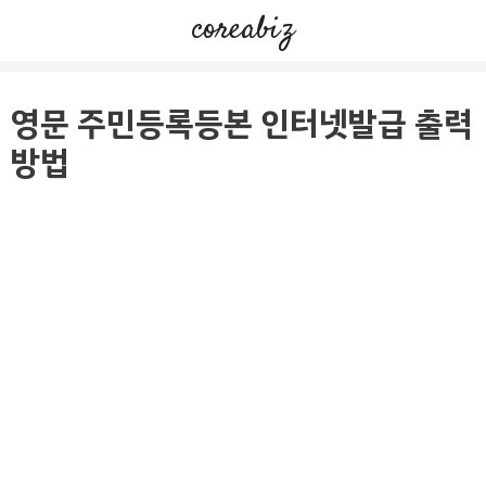
컨
coreabiz
텐
츠
로
영문 주민등록등본 인터넷발급 출력
건
방법
너
뛰
기