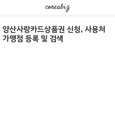
컨
coreabiz
텐
츠
로
양산사랑카드상품권 신청, 사용처
건
가맹점 등록 및 검색
너
뛰
기