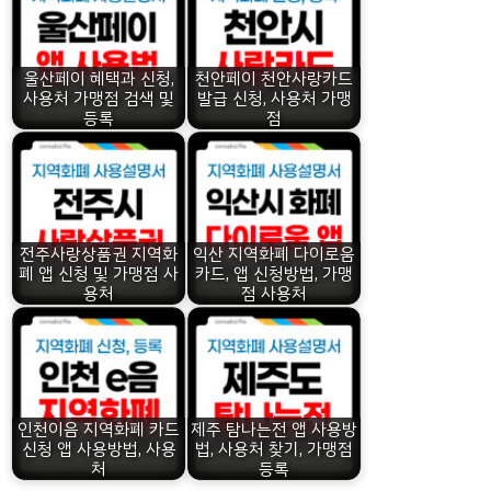
울산페이 혜택과 신청,
천안페이 천안사랑카드
사용처 가맹점 검색 및
발급 신청, 사용처 가맹
등록
점
전주사랑상품권 지역화
익산 지역화폐 다이로움
폐 앱 신청 및 가맹점 사
카드, 앱 신청방법, 가맹
용처
점 사용처
인천이음 지역화폐 카드
제주 탐나는전 앱 사용방
신청 앱 사용방법, 사용
법, 사용처 찾기, 가맹점
처
등록