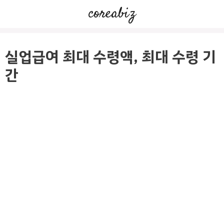
컨
coreabiz
텐
츠
로
실업급여 최대 수령액, 최대 수령 기
건
간
너
뛰
기