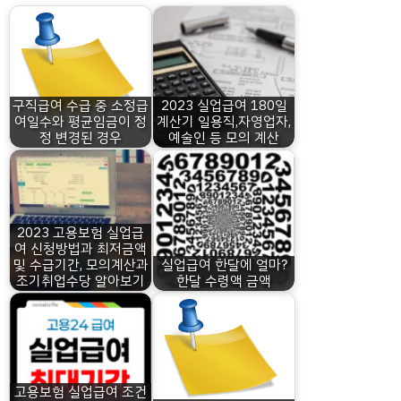
구직급여 수급 중 소정급
2023 실업급여 180일
여일수와 평균임금이 정
계산기 일용직,자영업자,
정 변경된 경우
예술인 등 모의 계산
2023 고용보험 실업급
여 신청방법과 최저금액
및 수급기간, 모의계산과
실업급여 한달에 얼마?
조기취업수당 알아보기
한달 수령액 금액
고용보험 실업급여 조건