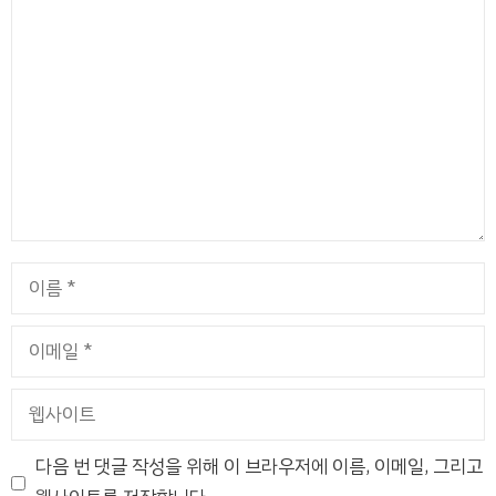
댓
글
이
름
이
메
일
웹
사
이
다음 번 댓글 작성을 위해 이 브라우저에 이름, 이메일, 그리고
트