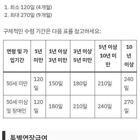
최소 120일 (4개월)
최대 270일 (9개월)
구체적인 수령 기간은 다음 표를 참고하세요:
5년 이상
10
연령 및 가
1년
1년 이상
3년 이상
10년 미
년
입기간
미만
3년 미만
5년 미만
만
이상
120
240
50세 미만
150일
180일
210일
일
일
50세 이상
120
270
180일
210일
240일
및 장애인
일
일
특별연장급여