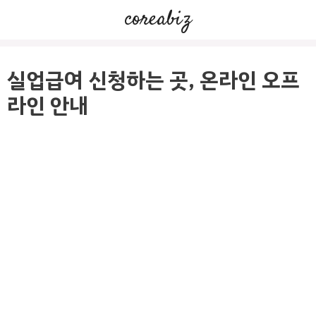
컨
coreabiz
텐
츠
로
실업급여 신청하는 곳, 온라인 오프
건
라인 안내
너
뛰
기