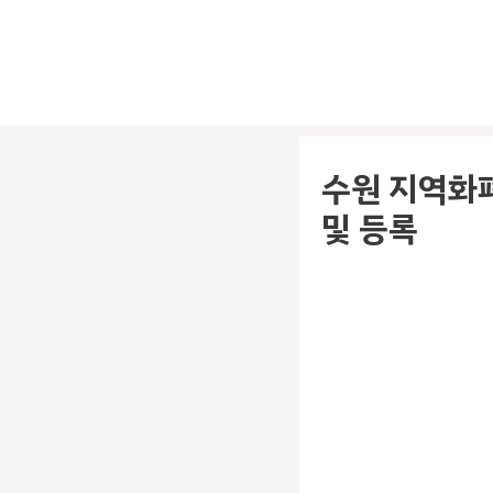
컨
텐
츠
로
건
너
수원 지역화폐
뛰
및 등록
기