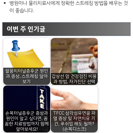
병원이나 물리치료사에게 정확한 스트레칭 방법을 배우는 것
이 좋습니다.
이번 주 인기글
팔꿈치터널증후군 원인
과 증상, 스트레칭 알아
갑상선 암 건강검진 비용
보기
과 방법, 자가진단 선택
손목터널증후군 증상과
TFCC 삼각섬유연골 파
원인이 알고 싶다면, 꼼
열 증상 및 자연치유 기
꼼한 치료방법까지 함께
간, 푸쉬업 해도 될까?
알아보세요!
(손목디스크)