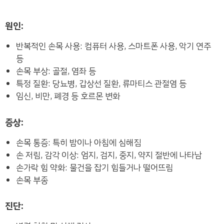
원인:
반복적인 손목 사용: 컴퓨터 사용, 스마트폰 사용, 악기 연주
등
손목 부상: 골절, 염좌 등
특정 질환: 당뇨병, 갑상선 질환, 류마티스 관절염 등
임신, 비만, 폐경 등 호르몬 변화
증상:
손목 통증: 특히 밤이나 아침에 심해짐
손 저림, 감각 이상: 엄지, 검지, 중지, 약지 절반에 나타남
손가락 힘 약화: 물건을 잡기 힘들거나 떨어뜨림
손목 부종
진단: