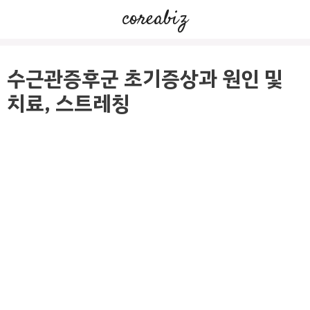
컨
coreabiz
텐
츠
로
수근관증후군 초기증상과 원인 및
건
치료, 스트레칭
너
뛰
기