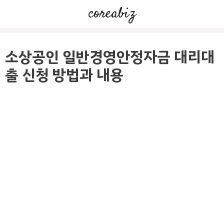
컨
coreabiz
텐
츠
로
소상공인 일반경영안정자금 대리대
건
출 신청 방법과 내용
너
뛰
기