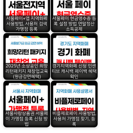
서울페이+앱 지역화폐
서울페이 현금영수증 등
사용방법, 사용처 검색
록 설정 방법 연말정산
가맹점 등록
소득공제
2025년 소상공인 희망
경기지역화폐 신청 인센
리턴패키지 재창업교육
티브 캐시백 페이백 혜택
(원금감면혜택)
확인
서울사랑상품권 서울페
비플제로페이 사용방법,
이 가맹점 등록 신청 방
사용처 가맹점 찾기, 등
법
록