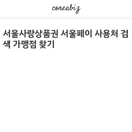
컨
coreabiz
텐
츠
로
서울사랑상품권 서울페이 사용처 검
건
색 가맹점 찾기
너
뛰
기