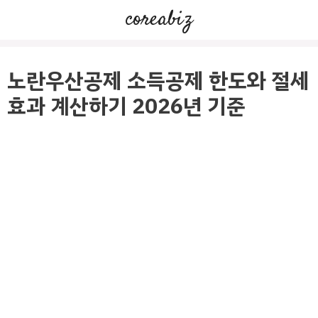
컨
coreabiz
텐
츠
로
노란우산공제 소득공제 한도와 절세
건
효과 계산하기 2026년 기준
너
뛰
기