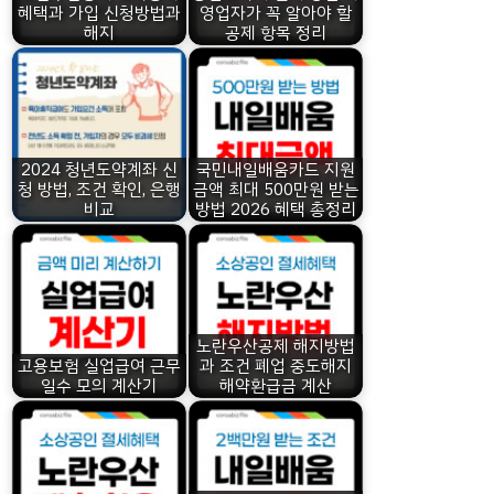
혜택과 가입 신청방법과
영업자가 꼭 알아야 할
해지
공제 항목 정리
2024 청년도약계좌 신
국민내일배움카드 지원
청 방법, 조건 확인, 은행
금액 최대 500만원 받는
비교
방법 2026 혜택 총정리
노란우산공제 해지방법
고용보험 실업급여 근무
과 조건 폐업 중도해지
일수 모의 계산기
해약환급금 계산