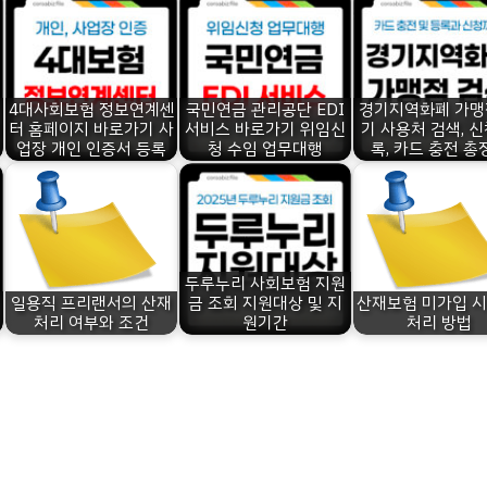
4대사회보험 정보연계센
국민연금 관리공단 EDI
경기지역화폐 가맹
터 홈페이지 바로가기 사
서비스 바로가기 위임신
기 사용처 검색, 신
업장 개인 인증서 등록
청 수임 업무대행
록, 카드 충전 총
두루누리 사회보험 지원
일용직 프리랜서의 산재
금 조회 지원대상 및 지
산재보험 미가입 시
처리 여부와 조건
원기간
처리 방법