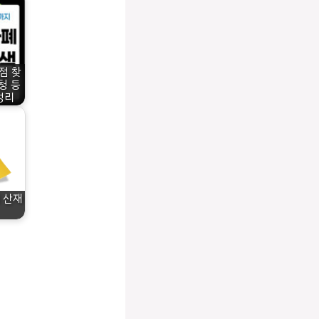
점 찾
청 등
정리
 산재