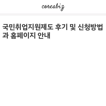
컨
coreabiz
텐
츠
로
국민취업지원제도 후기 및 신청방법
건
과 홈페이지 안내
너
뛰
기