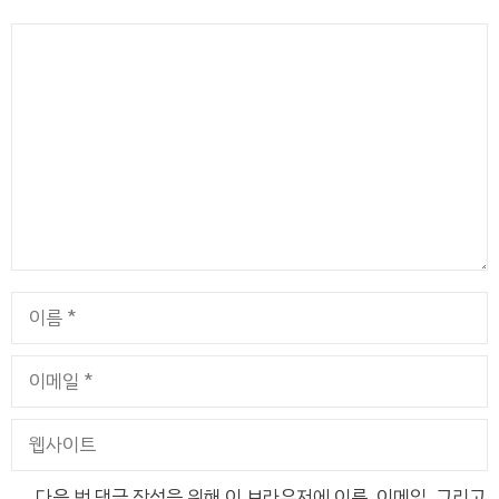
댓
글
이
름
이
메
일
웹
사
이
다음 번 댓글 작성을 위해 이 브라우저에 이름, 이메일, 그리고