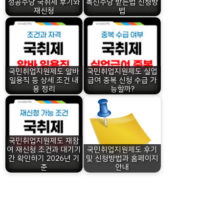
성공수당 국취제 후기와
촉진수당 받는법 신청방
재신청
법
국민취업지원제도 알바
국민취업지원제도 실업
일용직 등 상세 조건 내
급여 중복 신청 수급 가
용 정리
능할까?
국민취업지원제도 재참
여 재신청 조건과 대기기
국민취업지원제도 후기
간 확인하기 2026년 기
및 신청방법과 홈페이지
준
안내