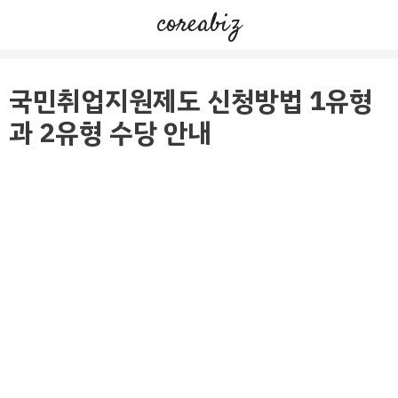
컨
coreabiz
텐
츠
로
국민취업지원제도 신청방법 1유형
건
과 2유형 수당 안내
너
뛰
기