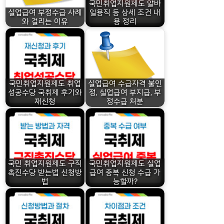
국민취업지원제도 알바
실업급여 부정수급 사례
일용직 등 상세 조건 내
와 걸리는 이유
용 정리
국민취업지원제도 취업
실업급여 수급자격 불인
성공수당 국취제 후기와
정, 실업급여 부지급, 부
재신청
정수급 처분
국민 취업지원제도 구직
국민취업지원제도 실업
촉진수당 받는법 신청방
급여 중복 신청 수급 가
법
능할까?