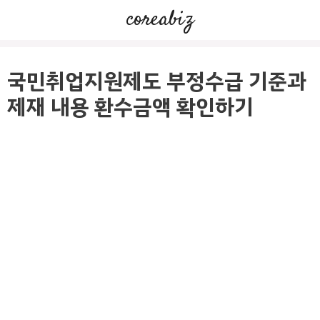
컨
coreabiz
텐
츠
로
국민취업지원제도 부정수급 기준과
건
제재 내용 환수금액 확인하기
너
뛰
기