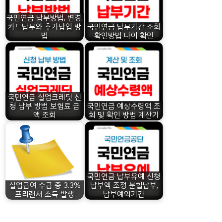
국민연금 납부방법, 변경,
카드납부와 추가납입 방
국민연금 납부기간 조회
법
확인방법 나이 확인
국민연금 실업크레딧 신
청 납부 방법 보험료 금
국민연금 예상수령액 조
액 조회
회 및 확인 방법 계산기
국민연금 납부유예 신청
실업급여 수급 중 3.3%
납부액 조정 분할납부,
프리랜서 소득 발생
납부예외기간