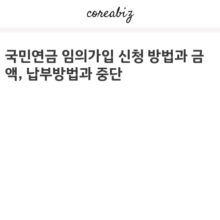
컨
coreabiz
텐
츠
로
국민연금 임의가입 신청 방법과 금
건
액, 납부방법과 중단
너
뛰
기