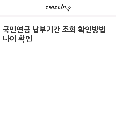
컨
coreabiz
텐
츠
로
국민연금 납부기간 조회 확인방법
건
나이 확인
너
뛰
기