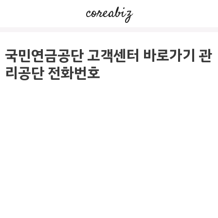
컨
coreabiz
텐
츠
로
국민연금공단 고객센터 바로가기 관
건
리공단 전화번호
너
뛰
기