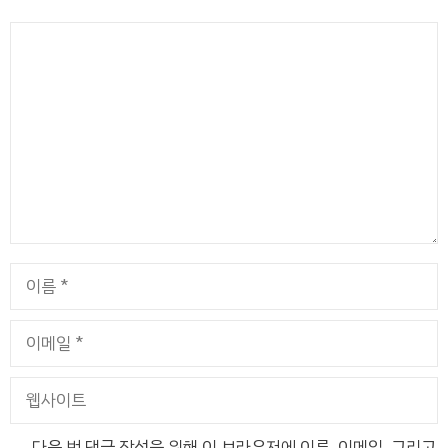
댓
글
이
름
이
메
일
웹
사
이
다음 번 댓글 작성을 위해 이 브라우저에 이름, 이메일, 그리고