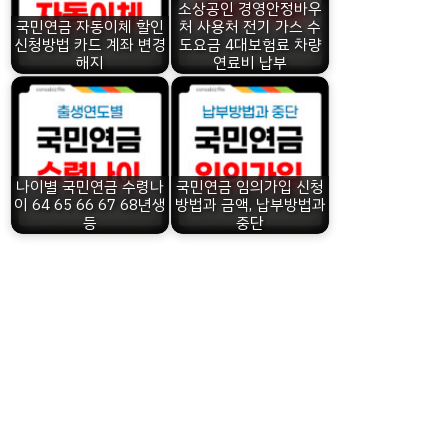
소상공인 경영안정바우
국민연금 자동이체 할인
처 사용처 전기 가스 수
신청방법 카드 계좌 변경
도요금 4대보험료 차량
해지
연료비 납부
나이별 국민연금 수령나
국민연금 임의가입 신청
이 64 65 66 67 68년생
방법과 금액, 납부방법과
등
중단