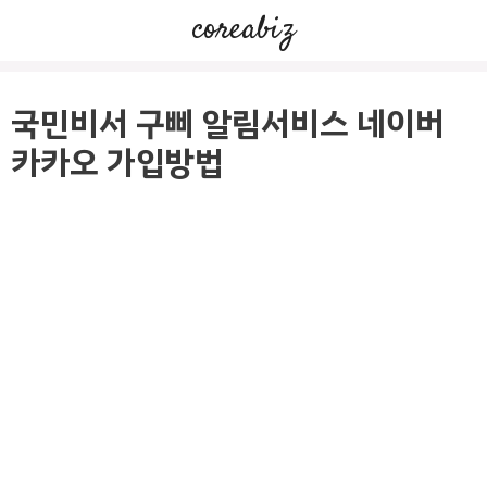
컨
coreabiz
텐
츠
로
국민비서 구삐 알림서비스 네이버
건
카카오 가입방법
너
뛰
기