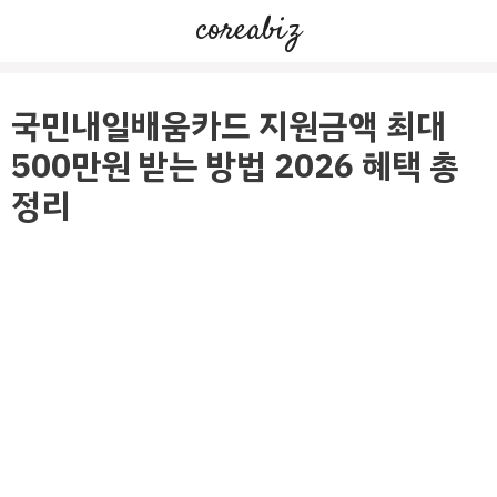
컨
coreabiz
텐
츠
로
국민내일배움카드 지원금액 최대
건
500만원 받는 방법 2026 혜택 총
너
정리
뛰
기