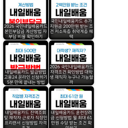
국민내일배움카드 추가
2026 국민내일배움카드
지원금 200만원 받는 조
본인부담금 계산방법 자
건 저소득층 취약계층 혜
부담 비율 확인하기
택
2026 국민내일배움카드
내일배움카드 발급방법
자격조건 확인방법 대학
고용24 온라인 신청하기
생 재직자 누구나 가능할
5분 만에 끝내는 방법
까
내일배움카드 잔액조회
내일배움카드 훈련장려
및 재작자 근로자 직장인
금 신청방법 월 최대 61
프리랜서 신청방법 자격
만원 수당 받는 조건 확
조건
인하기