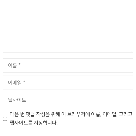
이
름
이
메
일
웹
사
이
다음 번 댓글 작성을 위해 이 브라우저에 이름, 이메일, 그리고
트
웹사이트를 저장합니다.