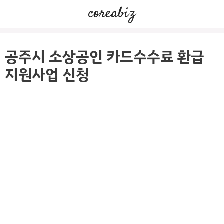
컨
coreabiz
텐
츠
로
공주시 소상공인 카드수수료 환급
건
지원사업 신청
너
뛰
기