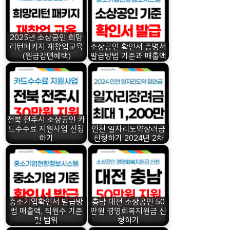
2025년 소상공인 희망
리턴패키지 재창업교육
소상공인 확인서 증명서
(원금감면혜택)
발급방법 기준과 매출액
전북 전주시 소상공인 카
드수수료 지원사업 신청
인천 일자리도약장려금
하기
신청하기 2024년 2차
중소기업확인서 발급방
충남 대전 소상공인 50
법 매출액, 직원수 기준
만원 경영회복지원금 신
및 범위
청하기