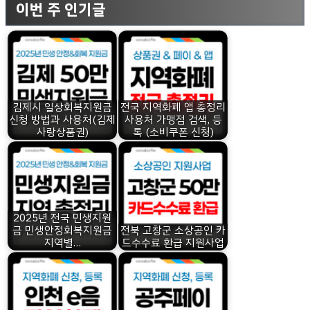
이번 주 인기글
김제시 일상회복지원금
전국 지역화폐 앱 총정리
신청 방법과 사용처(김제
사용처 가맹점 검색, 등
사랑상품권)
록 (소비쿠폰 신청)
2025년 전국 민생지원
금 민생안정회복지원금
전북 고창군 소상공인 카
지역별…
드수수료 환급 지원사업