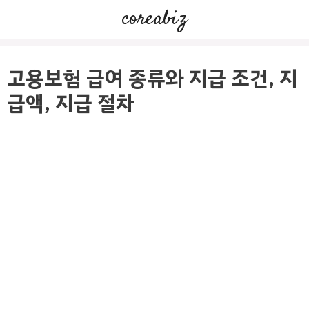
컨
coreabiz
텐
츠
로
고용보험 급여 종류와 지급 조건, 지
건
급액, 지급 절차
너
뛰
기