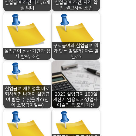
실업급여 조건 나이, 6개
실업급여 조건, 자격 확
월 의미
인, 권고사직 조건
구직급여와 실업급여 뭐
실업급여 심사 기간과 심
가 맞는 말일까? 다른 말
사 탈락, 조건
일까?
실업급여 재취업후 바로
퇴사하면 나머지 실업급
2023 실업급여 180일
여 받을 수 있을까? (잔
계산기 일용직,자영업자,
여 소정급여일수)
예술인 등 모의 계산