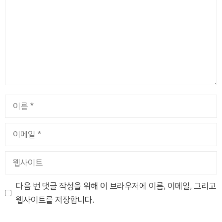
이
름
이
메
일
웹
사
이
다음 번 댓글 작성을 위해 이 브라우저에 이름, 이메일, 그리고
트
웹사이트를 저장합니다.