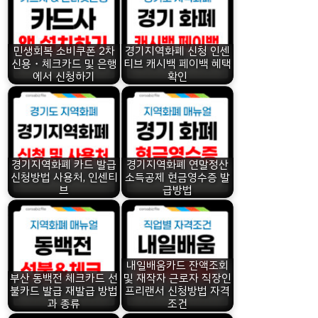
민생회복 소비쿠폰 2차
경기지역화폐 신청 인센
신용・체크카드 및 은행
티브 캐시백 페이백 혜택
에서 신청하기
확인
경기지역화폐 카드 발급
경기지역화폐 연말정산
신청방법 사용처, 인센티
소득공제 현금영수증 발
브
급방법
내일배움카드 잔액조회
부산 동백전 체크카드 선
및 재작자 근로자 직장인
불카드 발급 재발급 방법
프리랜서 신청방법 자격
과 종류
조건