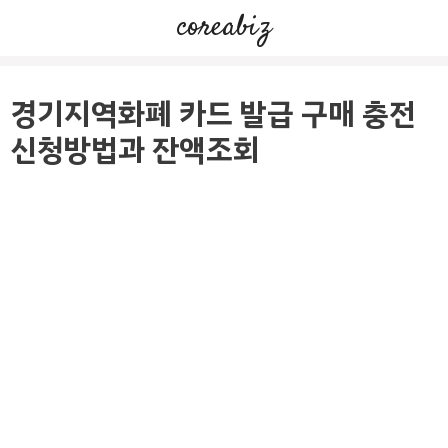
컨
coreabiz
텐
츠
로
경기지역화폐 카드 발급 구매 충전
건
신청방법과 잔액조회
너
뛰
기